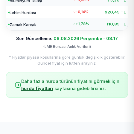
75,30 TL
Alüminyum Talaşı
-0,14%
920,45 TL
Lehim Hurdası
+1,78%
110,85 TL
Zamak Karışık
Son Güncelleme:
06.08.2026 Perşembe - 08:17
(LME Borsası Anlık Verileri)
* Fiyatlar piyasa koşullarına göre günlük değişiklik gösterebilir.
Güncel fiyat için lütfen arayınız.
Daha fazla hurda türünün fiyatını görmek için
hurda fiyatları
sayfasına gidebilirsiniz.