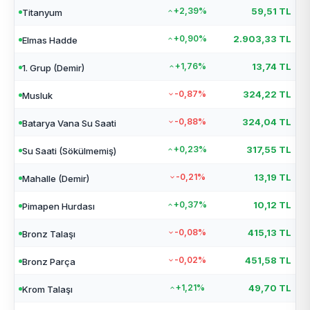
+2,39%
59,51 TL
Titanyum
+0,90%
2.903,33 TL
Elmas Hadde
+1,76%
13,74 TL
1. Grup (Demir)
-0,87%
324,22 TL
Musluk
-0,88%
324,04 TL
Batarya Vana Su Saati
+0,23%
317,55 TL
Su Saati (Sökülmemiş)
-0,21%
13,19 TL
Mahalle (Demir)
+0,37%
10,12 TL
Pimapen Hurdası
-0,08%
415,13 TL
Bronz Talaşı
-0,02%
451,58 TL
Bronz Parça
+1,21%
49,70 TL
Krom Talaşı