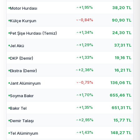
+1,95%
38,20 TL
Motor Hurdası
-0,84%
90,90 TL
Külçe Kurşun
+1,34%
24,30 TL
Pet Şişe Hurdası (Temiz)
+1,29%
37,31 TL
Jel Akü
+1,33%
19,16 TL
DKP (Demir)
+2,36%
16,21 TL
Ekstra (Demir)
-0,75%
136,06 TL
Jant Alüminyum
+1,70%
655,46 TL
Soyma Bakır
+1,35%
651,31 TL
Bakır Tel
+2,95%
15,77 TL
Demir Talaşı
+1,43%
148,27 TL
Tel Alüminyum