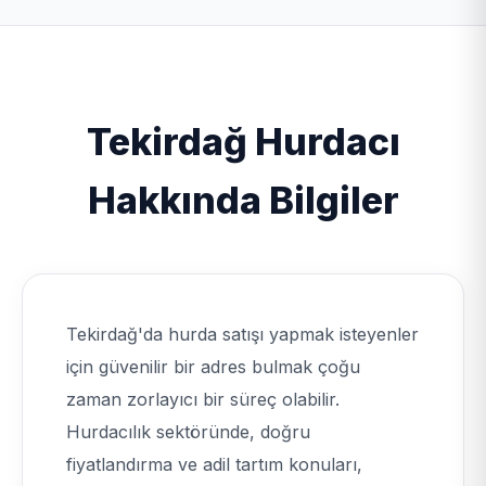
yapmaktadır. Hurdaları yüksek fiyatlar ile değerinde
almakta ve geri dönüşüme kazandırmaktadır. Ayrıca
bina yıkımı ve fabrika sökümü hizmetlerini
vermektedir. Kapıda nakit ödeme ve hızlı havale/EFT
yöntemi ile çalışmaktadır.
Tekirdağ Hurdacı
Hakkında Bilgiler
Tekirdağ'da hurda satışı yapmak isteyenler
için güvenilir bir adres bulmak çoğu
zaman zorlayıcı bir süreç olabilir.
Hurdacılık sektöründe, doğru
fiyatlandırma ve adil tartım konuları,