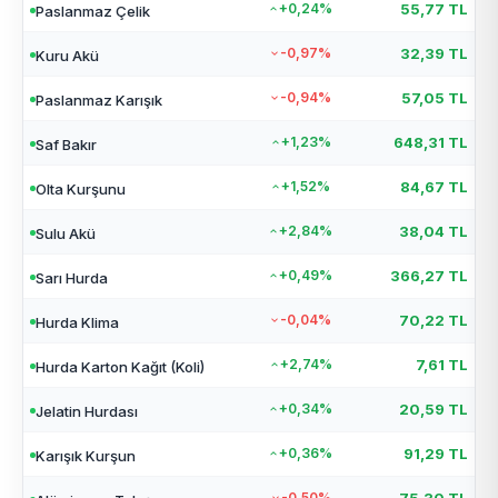
+0,24%
55,77 TL
Paslanmaz Çelik
-0,97%
32,39 TL
Kuru Akü
-0,94%
57,05 TL
Paslanmaz Karışık
+1,23%
648,31 TL
Saf Bakır
+1,52%
84,67 TL
Olta Kurşunu
+2,84%
38,04 TL
Sulu Akü
+0,49%
366,27 TL
Sarı Hurda
-0,04%
70,22 TL
Hurda Klima
+2,74%
7,61 TL
Hurda Karton Kağıt (Koli)
+0,34%
20,59 TL
Jelatin Hurdası
+0,36%
91,29 TL
Karışık Kurşun
-0,50%